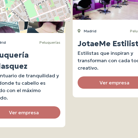
Madrid
Pelu
JotaeMe Estilis
rid
Peluquerías
Estilistas que inspiran y
uquería
transforman con cada to
lasquez
creativo.
ntuario de tranquilidad y
Ver empresa
 donde tu cabello es
do con el máximo
ado.
Ver empresa