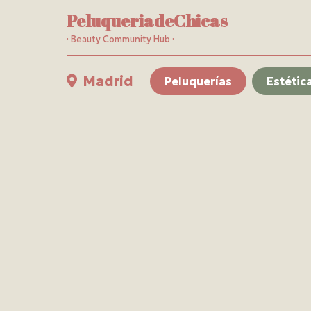
PeluqueriadeChicas
· Beauty Community Hub ·
Madrid
Peluquerías
Estétic