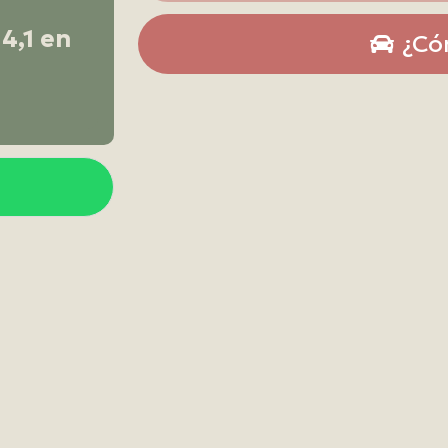
4,1 en
¿Có