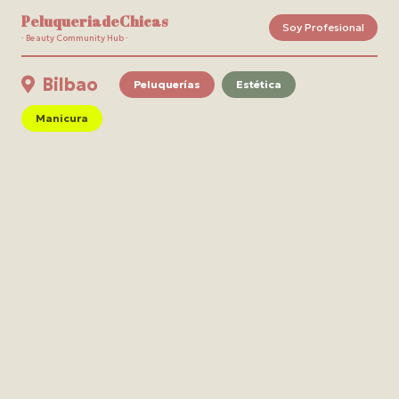
PeluqueriadeChicas
Soy Profesional
· Beauty Community Hub ·
Bilbao
Peluquerías
Estética
Manicura