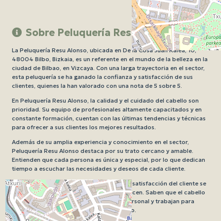
Sobre Peluquería Resu Alonso
La Peluquería Resu Alonso, ubicada en De la Cosa Juan Kalea, 10,
48004 Bilbo, Bizkaia, es un referente en el mundo de la belleza en la
ciudad de Bilbao, en Vizcaya. Con una larga trayectoria en el sector,
esta peluquería se ha ganado la confianza y satisfacción de sus
clientes, quienes la han valorado con una nota de 5 sobre 5.
En Peluquería Resu Alonso, la calidad y el cuidado del cabello son
prioridad. Su equipo de profesionales altamente capacitados y en
constante formación, cuentan con las últimas tendencias y técnicas
para ofrecer a sus clientes los mejores resultados.
Además de su amplia experiencia y conocimiento en el sector,
Peluquería Resu Alonso destaca por su trato cercano y amable.
Entienden que cada persona es única y especial, por lo que dedican
tiempo a escuchar las necesidades y deseos de cada cliente.
En este salón de belleza, la excelencia y la satisfacción del cliente se
encuentran en el centro de todo lo que hacen. Saben que el cabello
es una parte fundamental de la imagen personal y trabajan para
realzar la belleza natural de cada individuo.