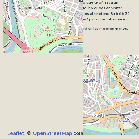
Si estás buscando una peluquería en Bilbao que te ofrezca un
servicio impecable y un trato personalizado, no dudes en visitar
Peluquería Resu Alonso. Puedes contactarlos al teléfono 846 66 32
58 o visitar su página web peluqueriaresu.es/ para más información.
En Peluquería Resu Alonso, tu cabello estará en las mejores manos.
¡Ven y descubre la diferencia!
Leaflet
, ©
OpenStreetMap
colaboradores