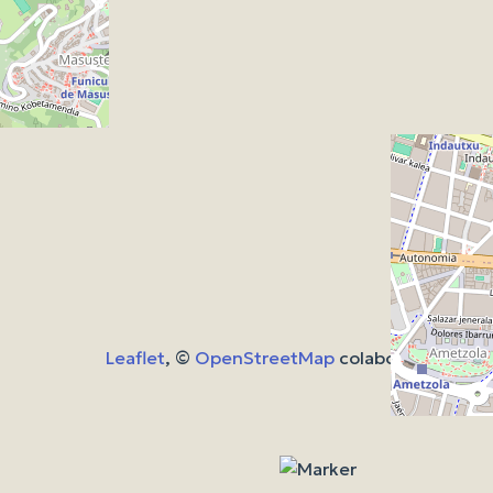
Leaflet
, ©
OpenStreetMap
colaboradores