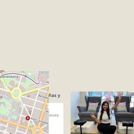
lbao
bao
Salón de Manicura
ls by Lawra