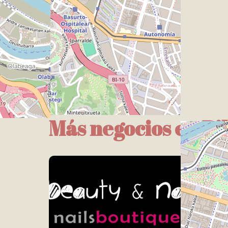
Más negocios en Bi
Bil
Nai