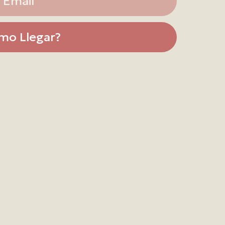
Email
mo Llegar?