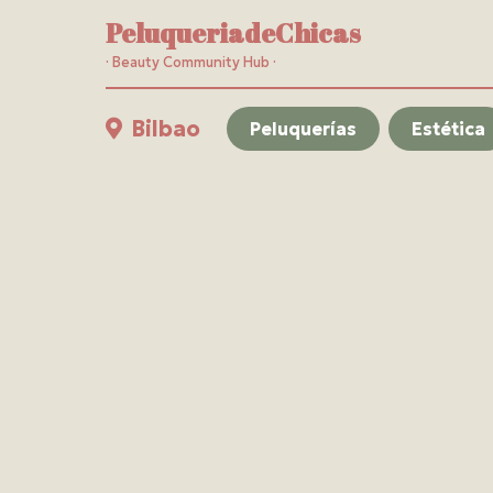
PeluqueriadeChicas
· Beauty Community Hub ·
Bilbao
Peluquerías
Estética