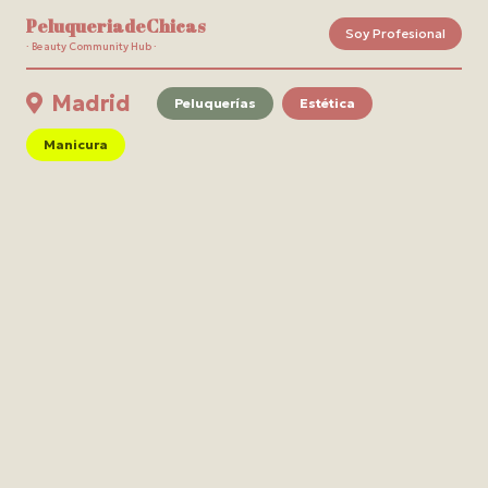
PeluqueriadeChicas
Soy Profesional
· Beauty Community Hub ·
Madrid
Peluquerías
Estética
Manicura