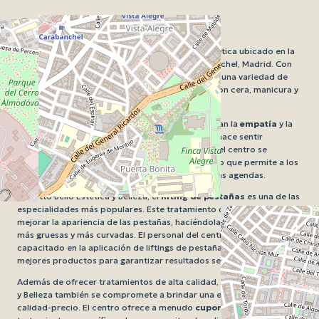
Sobre Tutto Bello
Tutto Bello Estetica y Belleza es un centro de estética ubicado en la
Calle del Gral. Ricardos, 218, LOCAL 7, en Carabanchel, Madrid. Con
una puntuación de 3,7 sobre 5, este salón ofrece una variedad de
tratamientos estéticos que incluyen depilación con cera, manicura y
pedicura.
Los clientes de Tutto Bello Estetica y Belleza alaban la
empatía
y la
capacidad de escucha
del personal, lo que les hace sentir
cómodos y seguros durante sus visitas. Además, el centro se
enorgullece de ofrecer
citas
rápidas y flexibles, lo que permite a los
clientes encajar sus tratamientos en sus apretadas agendas.
En Tutto Bello Estetica y Belleza, el
lifting de pestañas
es una de las
especialidades más populares. Este tratamiento de belleza puede
mejorar la apariencia de las pestañas, haciéndolas lucir más largas,
más gruesas y más curvadas. El personal del centro está altamente
capacitado en la aplicación de liftings de pestañas y utiliza solo los
mejores productos para garantizar resultados seguros y efectivos.
Además de ofrecer tratamientos de alta calidad, Tutto Bello Estetica
y Belleza también se compromete a brindar una excelente relación
calidad-precio. El centro ofrece a menudo
cupones
y
bonos
para