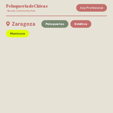
PeluqueriadeChicas
Soy Profesional
· Beauty Community Hub ·
Zaragoza
Peluquerías
Estética
Manicura