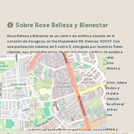
Sobre Rose Belleza y Bienestar
Rose Belleza y Bienestar es un centro de estética situado en el
corazón de Zaragoza, en Via Hispanidad 98, Delicias, 50017. Con
una puntuación máxima de 5 sobre 5, otorgada por nuestros fieles
clientes, nos enorgullecemos de ser uno de los centros de estética
más valorados de la ciudad. Nuestro equipo de profesionales
altamente capacitados están dedicados a ofrecer a nuestros
clientes los tratamientos de belleza y bienestar más novedosos y
eficaces.
Nuestra esteticista jefe
, con años de experiencia en el sector, lidera
un equipo de profesionales apasionados por su trabajo. Todos y
cada uno de ellos han sido seleccionados cuidadosamente para
garantizar que ofrezcan a nuestros clientes la mejor experiencia
posible. En Rose Belleza y Bienestar, nos enorgullecemos de ofrecer
una amplia gama de
tratamientos de estética
, desde nuestros
populares tratamientos faciales y corporales hasta nuestros
servicios de uñas y maquillaje.
Si buscas un centro de estética en el que confiar, Rose Belleza y