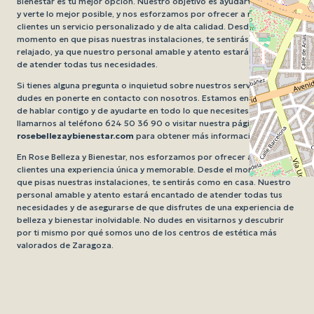
Bienestar es tu mejor opción. Nuestro objetivo es ayudarte a sentirte
y verte lo mejor posible, y nos esforzamos por ofrecer a nuestros
clientes un servicio personalizado y de alta calidad. Desde el
momento en que pisas nuestras instalaciones, te sentirás cómodo y
relajado, ya que nuestro personal amable y atento estará encantado
de atender todas tus necesidades.
Si tienes alguna pregunta o inquietud sobre nuestros servicios, no
dudes en ponerte en contacto con nosotros. Estamos encantados
de hablar contigo y de ayudarte en todo lo que necesites. Puedes
llamarnos al teléfono 624 50 36 90 o visitar nuestra página web
rosebellezaybienestar.com
para obtener más información.
En Rose Belleza y Bienestar, nos esforzamos por ofrecer a nuestros
clientes una experiencia única y memorable. Desde el momento en
que pisas nuestras instalaciones, te sentirás como en casa. Nuestro
personal amable y atento estará encantado de atender todas tus
necesidades y de asegurarse de que disfrutes de una experiencia de
belleza y bienestar inolvidable. No dudes en visitarnos y descubrir
por ti mismo por qué somos uno de los centros de estética más
valorados de Zaragoza.